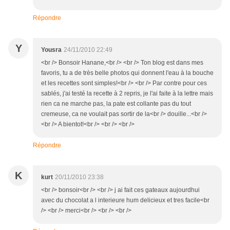
Répondre
Y
Yousra
24/11/2010 22:49
<br /> Bonsoir Hanane,<br /> <br /> Ton blog est dans mes
favoris, tu a de très belle photos qui donnent l'eau à la bouche
et les recettes sont simples!<br /> <br /> Par contre pour ces
sablés, j'ai testé la recette à 2 repris, je l'ai faite à la lettre mais
rien ca ne marche pas, la pate est collante pas du tout
cremeuse, ca ne voulait pas sortir de la<br /> douille...<br />
<br /> A bientot!<br /> <br /> <br />
Répondre
K
kurt
20/11/2010 23:38
<br /> bonsoir<br /> <br /> j ai fait ces gateaux aujourdhui
avec du chocolat a l interieure hum delicieux et tres facile<br
/> <br /> merci<br /> <br /> <br />