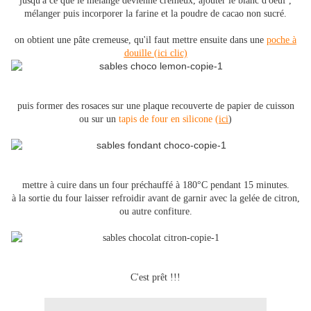
jusqu'a ce que le mélange devienne crémeux, ajouter le blanc d'oeuf ,
mélanger puis incorporer la farine et la poudre de cacao non sucré.
on obtient une pâte cremeuse, qu'il faut met
tre ensuite dans une
poche à
douille (ici clic)
puis former des rosaces sur une plaque recouverte de papi
er de cuisson
ou sur un
tapis de four en silicone (
ici
)
mettre à cuire dans un four préchauffé à 180°C pendant 15
minutes.
à la sortie du four laisser refroidir avant de garnir avec la gelée de citron,
ou autre confiture.
C'est prêt !!!