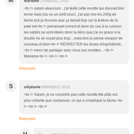
M
mariame
27/08/2011 14:01
<br /> salam aleycoum....j'ai testé cette recette qui donnait très
envie mais j'au eu un petit souci...j'ai pas mis les 200g de
farine pck je trouvais que ça faisait trop car la texture de la
pate me<br /> parraissait correct et donc du cou à la cuisson
les sablés se sont étalés donc la déco que j'ai eu grace à la
douille ne se voyait plus trop....mais bon je pense essayer de
nouveau et bien<br /> RESPECTER les doses d'ingrédients...
<br /> merci de partager avec nous vos recettes....<br />
Mariame<br /> <br /> <br />
Répondre
S
stéphanie
09/08/2011 18:01
<br /> Salam, je ne conseille pas cette recette.Ma pâte est
plus collante que onctueuse, ce qui a compliqué la tâche.<br
/> <br /> <br />
Répondre