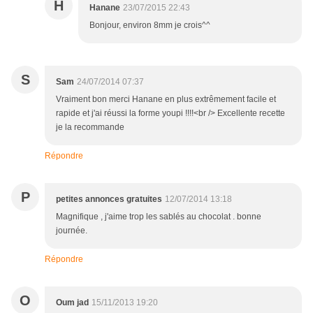
H
Hanane
23/07/2015 22:43
Bonjour, environ 8mm je crois^^
S
Sam
24/07/2014 07:37
Vraiment bon merci Hanane en plus extrêmement facile et
rapide et j'ai réussi la forme youpi !!!!<br /> Excellente recette
je la recommande
Répondre
P
petites annonces gratuites
12/07/2014 13:18
Magnifique , j'aime trop les sablés au chocolat . bonne
journée.
Répondre
O
Oum jad
15/11/2013 19:20