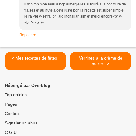
il st o top mon mari a bcp aimer je les ai fouré a la confiture de
fraises et au nutela cété juste bon la recette est super simple
je l'ai<br /> refrai pr l'aid inchallah slm et merci encore<br />
<br /> <br />
Répondre
< Mes recettes de fêtes !
Verrines à la crème de
marron >
Hébergé par Overblog
Top articles
Pages
Contact
Signaler un abus
C.G.U.