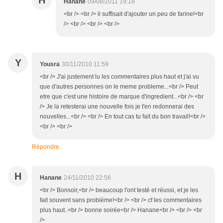
H
Hanane
09/08/2011 19:18
<br /> <br /> il suffisait d'ajouter un peu de farine!<br
/> <br /> <br /> <br />
Y
Yousra
30/11/2010 11:59
<br /> J'ai justement lu les commentaires plus haut et j'ai vu
que d'autres personnes on le meme probleme...<br /> Peut
etre que c'est une histoire de marque d'ingredient...<br /> <br
/> Je la retesterai une nouvelle fois je t'en redonnerai des
nouvelles...<br /> <br /> En tout cas tu fait du bon travail!<br />
<br /> <br />
Répondre
H
Hanane
24/11/2010 22:56
<br /> Bonsoir,<br /> beaucoup l'ont testé et réussi, et je les
fait souvent sans problème!<br /> <br /> cf les commentaires
plus haut..<br /> bonne soirée<br /> Hanane<br /> <br /> <br
/>