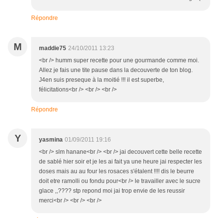
Répondre
M
maddie75
24/10/2011 13:23
<br /> humm super recette pour une gourmande comme moi.
Allez je fais une tite pause dans la decouverte de ton blog.
J4en suis preseque à la moitié !!! il est superbe,
félicitations<br /> <br /> <br />
Répondre
Y
yasmina
01/09/2011 19:16
<br /> slm hanane<br /> <br /> jai decouvert cette belle recette
de sablé hier soir et je les ai fait ya une heure jai respecter les
doses mais au au four les rosaces s'étalent !!!! dis le beurre
doit etre ramolli ou fondu pour<br /> le travailler avec le sucre
glace ,,???? stp repond moi jai trop envie de les reussir
merci<br /> <br /> <br />