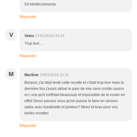
54.html#comments
Répondre
V
Valou
27/01/2016 20:14
Trop bon....
Répondre
M
Marlène
13/01/2016 22:11
Bonjour, j'ai déjà testé cette recette et c'était trop bon mais la
dernière fois j'avais utilisé le pain de mie sans croûte casino
et c vrai qu'il s'effritait beaucoup et impossible de le rouler en
effet! Sinon pensez vous qu'on puisse le faire en version
salée avec toastinette et jambon? Merci et brav pour vos
belles recettes
Répondre