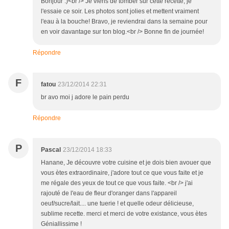
Bonjour :)<br /> Je viens de tomber sur cette recette, je
l'essaie ce soir. Les photos sont jolies et mettent vraiment
l'eau à la bouche! Bravo, je reviendrai dans la semaine pour
en voir davantage sur ton blog.<br /> Bonne fin de journée!
Répondre
F
fatou
23/12/2014 22:31
br avo moi j adore le pain perdu
Répondre
P
Pascal
23/12/2014 18:33
Hanane, Je découvre votre cuisine et je dois bien avouer que
vous ètes extraordinaire, j'adore tout ce que vous faite et je
me régale des yeux de tout ce que vous faite. <br /> j'ai
rajouté de l'eau de fleur d'oranger dans l'appareil
oeuf/sucre/lait.... une tuerie ! et quelle odeur délicieuse,
sublime recette. merci et merci de votre existance, vous ètes
Géniallissime !