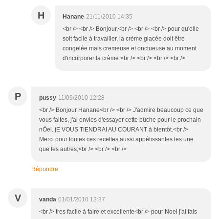
H
Hanane
21/11/2010 14:35
<br /> <br /> Bonjour,<br /> <br /> <br /> pour qu'elle
soit facile à travailler, la crème glacée doit être
congelée mais cremeuse et onctueuse au moment
d'incorporer la crème.<br /> <br /> <br /> <br />
P
pussy
11/09/2010 12:28
<br /> Bonjour Hanane<br /> <br /> J'admire beaucoup ce que
vous faites, j'ai envies d'essayer cette bûche pour le prochain
nÖel. jE VOUS TIENDRAI AU COURANT à bientôt.<br />
Merci pour toutes ces recettes aussi appétissantes les une
que les autres;<br /> <br /> <br />
Répondre
V
vanda
01/01/2010 13:37
<br /> tres facile à faire et excellente<br /> pour Noel j'ai fais