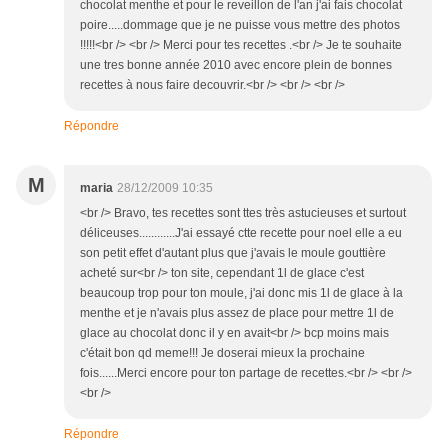
chocolat menthe et pour le reveillon de l'an j'ai fais chocolat
poire.....dommage que je ne puisse vous mettre des photos
!!!!!<br /> <br /> Merci pour tes recettes .<br /> Je te souhaite
une tres bonne année 2010 avec encore plein de bonnes
recettes à nous faire decouvrir.<br /> <br /> <br />
Répondre
M
maria
28/12/2009 10:35
<br /> Bravo, tes recettes sont ttes très astucieuses et surtout
déliceuses............J'ai essayé ctte recette pour noel elle a eu
son petit effet d'autant plus que j'avais le moule gouttière
acheté sur<br /> ton site, cependant 1l de glace c'est
beaucoup trop pour ton moule, j'ai donc mis 1l de glace à la
menthe et je n'avais plus assez de place pour mettre 1l de
glace au chocolat donc il y en avait<br /> bcp moins mais
c'était bon qd meme!!! Je doserai mieux la prochaine
fois......Merci encore pour ton partage de recettes.<br /> <br />
<br />
Répondre