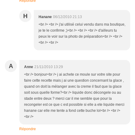
Répondre
H
Hanane
06/12/2010 21:13
<br /> <br /> j'ai utilisé celui vendu dans ma boutique,
je te le confirme ;)<br /> <br /> <br /> d'ailleurs tu
peux le voir sur la photo de préparation<br /> <br />
<br /> <br />
A
Anne
21/11/2010 13:29
<br /> bonjour<br /> j ai achete ce moule sur votre site pour
faire cette recette mais j ai une question concernant la glace ,
quand on doit la mélanger avec la creme il faut que la glace
soit sous quelle forme?<br /> liquide donc décongele ou au
stade entre deux ? merci car il me semble que pour la
recongeler est ce que c est possible si elle a ete liquide merci
hanane car elle me tente a fond cette buche lol<br /> <br />
<br />
Répondre