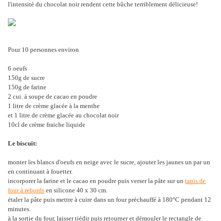
l'intensité du chocolat noir rendent cette bûche terriblement délicieuse!
Pour 10 personnes environ
6 oeufs
150g de sucre
150g de farine
2 cui. à soupe de cacao en poudre
1 litre de crème glacée à la menthe
et 1 litre de crème glacée au chocolat noir
10cl de crème fraiche liquide
Le biscuit:
monter les blancs d'oeufs en neige avec le sucre, ajouter les jaunes un par un
en continuant à fouetter.
incorporer la farine et le cacao en poudre puis verser la pâte sur un
tapis de
four à rebords
en silicone 40 x 30 cm.
étaler la pâte puis mettre à cuire dans un four préchauffé à 180°C pendant 12
minutes.
à la sortie du four, laisser tiédir puis retourner et démouler le rectangle de