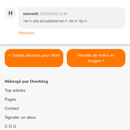
H
helene06
26/12/2009 12:48
<br /> elle est sublime!<br /> <br /> <br />
Répondre
< Sablés décorés pour Noël
Recette de makis en
images >
Hébergé par Overblog
Top articles
Pages
Contact
Signaler un abus
C.G.U.