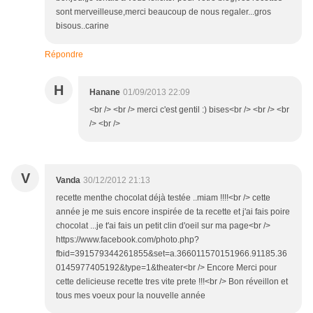
sont merveilleuse,merci beaucoup de nous regaler...gros
bisous..carine
Répondre
H
Hanane
01/09/2013 22:09
<br /> <br /> merci c'est gentil :) bises<br /> <br /> <br
/> <br />
V
Vanda
30/12/2012 21:13
recette menthe chocolat déjà testée ..miam !!!!<br /> cette
année je me suis encore inspirée de ta recette et j'ai fais poire
chocolat ...je t'ai fais un petit clin d'oeil sur ma page<br />
https://www.facebook.com/photo.php?
fbid=391579344261855&set=a.366011570151966.91185.36
0145977405192&type=1&theater<br /> Encore Merci pour
cette delicieuse recette tres vite prete !!!<br /> Bon réveillon et
tous mes voeux pour la nouvelle année