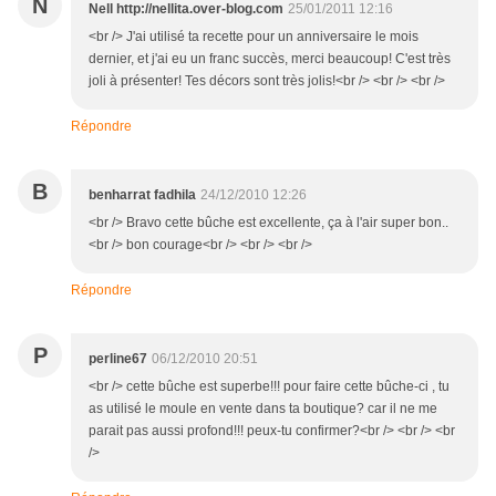
N
Nell http://nellita.over-blog.com
25/01/2011 12:16
<br /> J'ai utilisé ta recette pour un anniversaire le mois
dernier, et j'ai eu un franc succès, merci beaucoup! C'est très
joli à présenter! Tes décors sont très jolis!<br /> <br /> <br />
Répondre
B
benharrat fadhila
24/12/2010 12:26
<br /> Bravo cette bûche est excellente, ça à l'air super bon..
<br /> bon courage<br /> <br /> <br />
Répondre
P
perline67
06/12/2010 20:51
<br /> cette bûche est superbe!!! pour faire cette bûche-ci , tu
as utilisé le moule en vente dans ta boutique? car il ne me
parait pas aussi profond!!! peux-tu confirmer?<br /> <br /> <br
/>