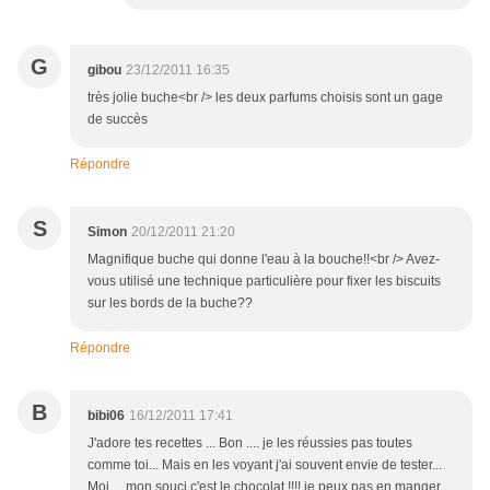
G
gibou
23/12/2011 16:35
très jolie buche<br /> les deux parfums choisis sont un gage
de succès
Répondre
S
Simon
20/12/2011 21:20
Magnifique buche qui donne l'eau à la bouche!!<br /> Avez-
vous utilisé une technique particulière pour fixer les biscuits
sur les bords de la buche??
Répondre
B
bibi06
16/12/2011 17:41
J'adore tes recettes ... Bon .... je les réussies pas toutes
comme toi... Mais en les voyant j'ai souvent envie de tester...
Moi.... mon souci c'est le chocolat !!!! je peux pas en manger