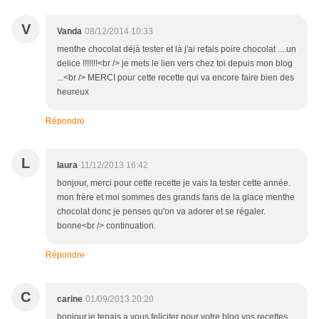
V
Vanda
08/12/2014 10:33
menthe chocolat déjà tester et là j'ai refais poire chocolat ....un
delice !!!!!!!<br /> je mets le lien vers chez toi depuis mon blog
...<br /> MERCI pour cette recette qui va encore faire bien des
heureux
Répondre
L
laura
11/12/2013 16:42
bonjour, merci pour cette recette je vais la tester cette année.
mon frère et moi sommes des grands fans de la glace menthe
chocolat donc je penses qu'on va adorer et se régaler.
bonne<br /> continuation.
Répondre
C
carine
01/09/2013 20:20
bonjour,je tenais a vous feliciter pour votre blog,vos recettes