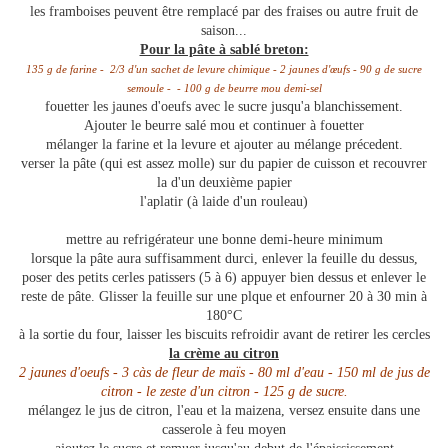
les framboises peuvent être remplacé par des fraises ou autre fruit de
saison...
Pour la pâte à sablé breton:
135 g de farine - 2/3 d'un sachet de levure chimique - 2 jaunes d'œufs - 90 g de sucre
semoule - - 100 g de beurre mou demi-sel
fouetter les jaunes d'oeufs avec le sucre jusqu'a blanchissement.
Ajouter le beurre salé mou et continuer à fouetter
mélanger la farine et la levure et ajouter au mélange précedent.
verser la pâte (qui est assez molle) sur du papier de cuisson et recouvrer
la d'un deuxième papier
l'aplatir (à laide d'un rouleau)
mettre au refrigérateur une bonne demi-heure minimum
lorsque la pâte aura suffisamment durci, enlever la feuille du dessus,
poser des petits cerles patissers (5 à 6) appuyer bien dessus et enlever le
reste de pâte. Glisser la feuille sur une plque et enfourner 20 à 30 min à
180°C
à la sortie du four, laisser les biscuits refroidir avant de retirer les cercles
la crème au citron
2 jaunes d'oeufs - 3 càs de fleur de maïs - 80 ml d'eau - 150 ml de jus de
citron - le zeste d'un citron - 125 g de sucre.
mélangez le jus de citron, l'eau et la maizena, versez ensuite dans une
casserole à feu moyen