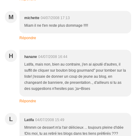
M
michette
04/07/2008 17:13
Miam il ne t'en reste plus dommage !!!!!
Répondre
H
hanane
04/07/2008 16:44
Latifa, mais non, bien au contraire, j'en ai ajouté d'autres, il
suffit de cliquer sur bouton blog gourmand" pour tomber sur la
liste! j'essaie de donner un coup de jeune au blog, en
changeant de banniere, de presentation.., d'ailleurs si tu as
des suggestions n'hesites pas ;)a+Bises
Répondre
L
Latifa
04/07/2008 15:49
Mmmm ce dessert m'a l'air délicieux ... toujours pleine d'idée
!Dis moi, tu as retiré les blogs dans tes liens préférés ???