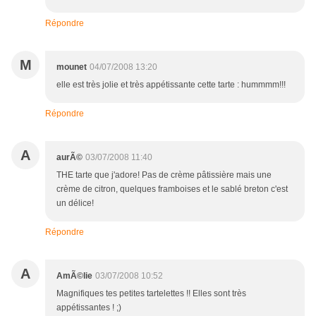
Répondre
M
mounet
04/07/2008 13:20
elle est très jolie et très appétissante cette tarte : hummmm!!!
Répondre
A
aurÃ©
03/07/2008 11:40
THE tarte que j'adore! Pas de crème pâtissière mais une
crème de citron, quelques framboises et le sablé breton c'est
un délice!
Répondre
A
AmÃ©lie
03/07/2008 10:52
Magnifiques tes petites tartelettes !! Elles sont très
appétissantes ! ;)