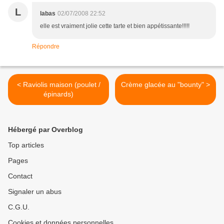
L
labas
02/07/2008 22:52
elle est vraiment jolie cette tarte et bien appétissante!!!!!
Répondre
< Raviolis maison (poulet /
Crème glacée au "bounty" >
épinards)
Hébergé par Overblog
Top articles
Pages
Contact
Signaler un abus
C.G.U.
Cookies et données personnelles