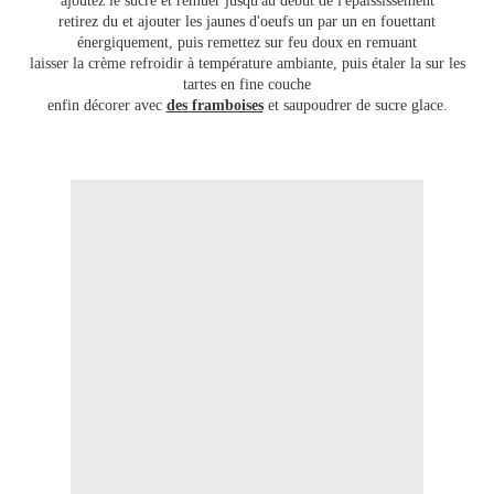
ajoutez le sucre et remuer jusqu'au debut de l'épaississement
retirez du et ajouter les jaunes d'oeufs un par un en fouettant
énergiquement, puis remettez sur feu doux en remuant
laisser la crème refroidir à température ambiante, puis étaler la sur les
tartes en fine couche
enfin décorer avec
des framboises
et saupoudrer de sucre glace.