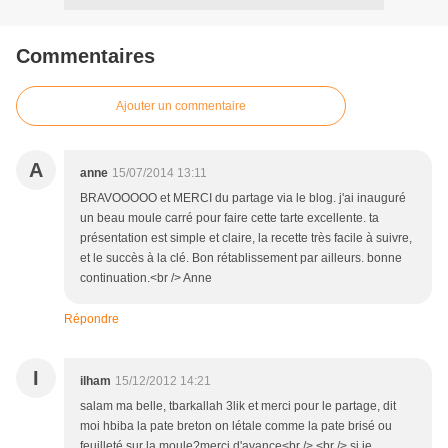
Commentaires
Ajouter un commentaire
A
anne
15/07/2014 13:11
BRAVOOOOO et MERCI du partage via le blog. j'ai inauguré
un beau moule carré pour faire cette tarte excellente. ta
présentation est simple et claire, la recette très facile à suivre,
et le succès à la clé. Bon rétablissement par ailleurs. bonne
continuation.<br /> Anne
Répondre
I
ilham
15/12/2012 14:21
salam ma belle, tbarkallah 3lik et merci pour le partage, dit
moi hbiba la pate breton on létale comme la pate brisé ou
feuilleté sur la moule?merci d'avance<br /> <br /> si je