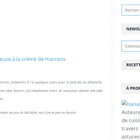
NEWSL
RECET
rrons, préparées il y'a quelques jours pour le petit déj du dimanche,
À PRO
one sans beurre, j'ai simplement retiré un oeuf pour obtenir une pâte
ler
Auteure
jouter un peu de lait tiède, moi j'en ai pas eu besoin
de cuisi
travers
astuces