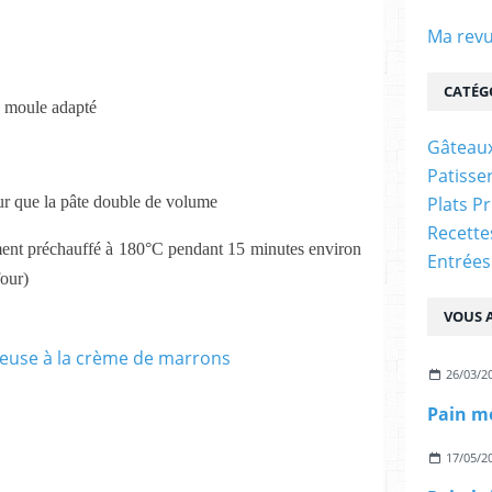
Ma revu
CATÉG
n moule adapté
Gâteaux
Patisser
our que la pâte double de volume
Plats P
Recett
ement préchauffé à 180°C pendant 15 minutes environ
Entrées
four)
VOUS A
26/03/2
17/05/2