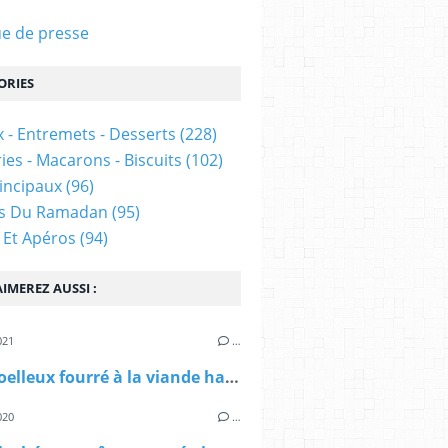
e de presse
ORIES
 - Entremets - Desserts
(228)
ies - Macarons - Biscuits
(102)
rincipaux
(96)
es Du Ramadan
(95)
 Et Apéros
(94)
IMEREZ AUSSI :
021
…
Pain moelleux fourré à la viande hachée
020
…