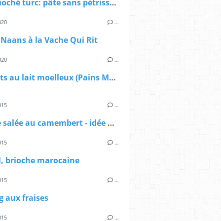
Pain brioché turc: pâte sans pétrissage
020
…
Naans à la Vache Qui Rit
020
…
Batbouts au lait moelleux (Pains Marocains à la Poêle)
015
…
Brioche salée au camembert - idée apéro
015
…
l, brioche marocaine
015
…
 aux fraises
015
…