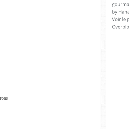
gourman
by Hana
Voir le 
Overbl
rrons