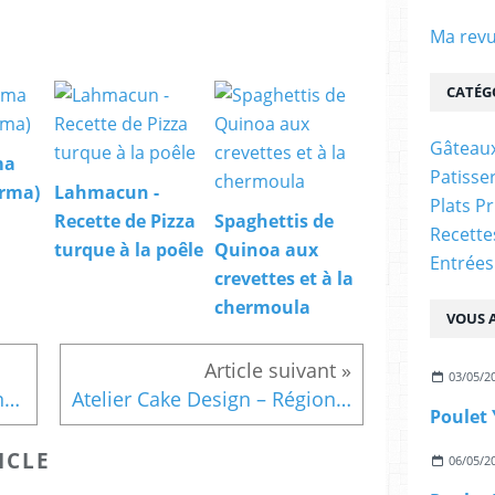
Ma revu
CATÉG
Gâteaux
ma
Patisser
orma)
Lahmacun -
Plats P
Recette de Pizza
Spaghettis de
Recett
turque à la poêle
Quinoa aux
Entrées
crevettes et à la
chermoula
VOUS A
03/05/2
Cookies aux flocons d'avoine & banane (recette légère)
Atelier Cake Design – Région Parisienne
Poulet 
ICLE
06/05/2