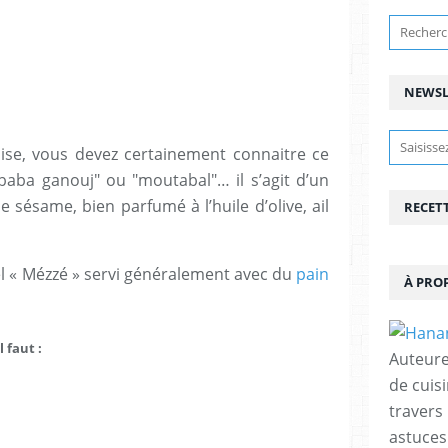
NEWSL
aise, vous devez certainement connaitre ce
baba ganouj" ou "moutabal"… il s’agit d’un
 sésame, bien parfumé à l’huile d’olive, ail
RECET
nel « Mézzé » servi généralement avec du
pain
À PRO
 faut :
Auteure
de cuisi
travers
astuces