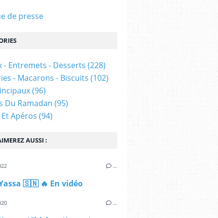
e de presse
ORIES
 - Entremets - Desserts
(228)
ies - Macarons - Biscuits
(102)
rincipaux
(96)
es Du Ramadan
(95)
 Et Apéros
(94)
IMEREZ AUSSI :
022
…
Yassa 🇸🇳 🔥 En vidéo
020
…