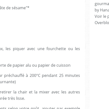
gourman
"pâte de sésame"*
by Hana
Voir le 
Overbl
x, les piquer avec une fourchette ou les
rte de papier alu ou papier de cuisson
ur préchauffé à 200°C pendant 25 minutes
ournante)
retirer la chair et la mixer avec les autres
ée très lisse.
nts selon votre goût, ajouter par exemple