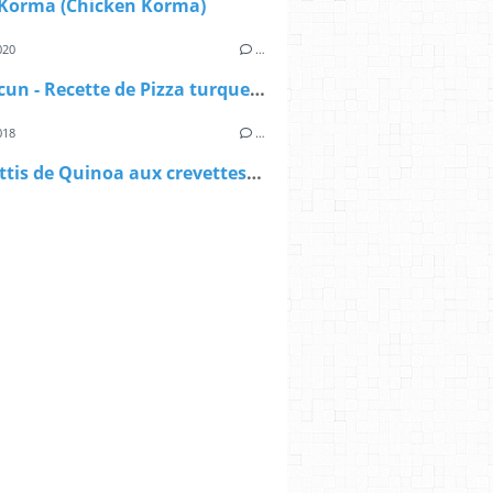
 Korma (Chicken Korma)
020
…
Lahmacun - Recette de Pizza turque à la poêle
018
…
Spaghettis de Quinoa aux crevettes et à la chermoula